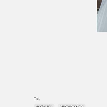
Tags
montezaion
casamentodiurno