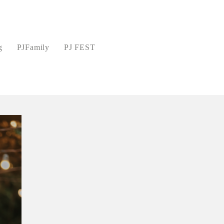
g
PJFamily
PJ FEST