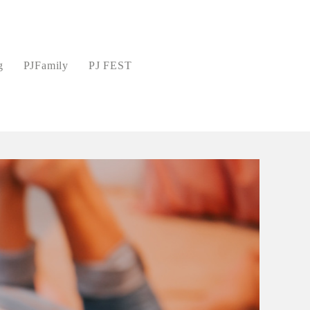
g
PJFamily
PJ FEST