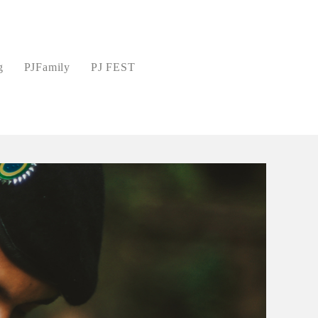
g
PJFamily
PJ FEST