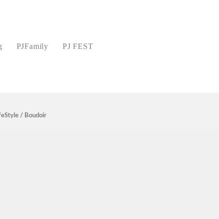
g
PJFamily
PJ FEST
feStyle / Boudoir