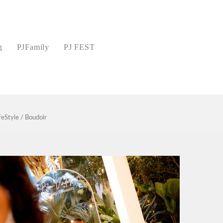
g
PJFamily
PJ FEST
feStyle / Boudoir